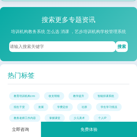
搜索更多专题资讯
培训机构教务系统 怎么选 消课 ，艺步培训机构学校管理系统
搜索
热门标签
教育培训机构crm
收支明细
教学提升
智能排课系统
招生干货
发展
学费定价
社群
学生学习情况
教务老师工作内容
掌握课堂
少儿美术
个人IP
立即咨询
免费体验
招生宣传
月薪上万
见效
传统管理模式
拒绝