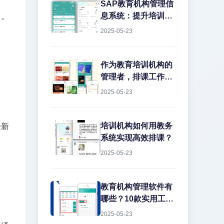
务管理上栽跟头。排
SAP教育机构管理信
课冲突、教室闲置、
息系统：提升培训效
了。
教师超负荷...这些痛
率的数字化解决方案
2025-05-23
点每天都在消耗机构
在教育培训行业，机
的运营效率。今天就
构常常面临课程管理
结合实战经验，聊聊
混乱、学员信息分
作为教育培训机构的
如何用专业系统解决
散、财务对账困难等
管理者，排课工作一
这些难题。
痛点。传统的人工管
直是让人头疼的大问
2025-05-23
理方式不仅效率低
题。传...
下，还容易出错。而
SAP教育机构管理信
培训机构如何用教务
受新
息系统正是为解决这
系统实现高效排课？
些问题而生的专业工
2025-05-23
具。
教育机构管理软件有
哪些？10款实用工具
推荐
2025-05-23