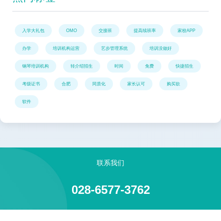
入学大礼包
OMO
交接班
提高续班率
家校APP
办学
培训机构运营
艺步管理系统
培训没做好
钢琴培训机构
转介绍招生
时间
免费
快捷招生
考级证书
合肥
同质化
家长认可
购买欲
软件
联系我们
028-6577-3762