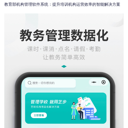
教育部机构管理软件系统：提升培训机构运营效率的智能解决方案