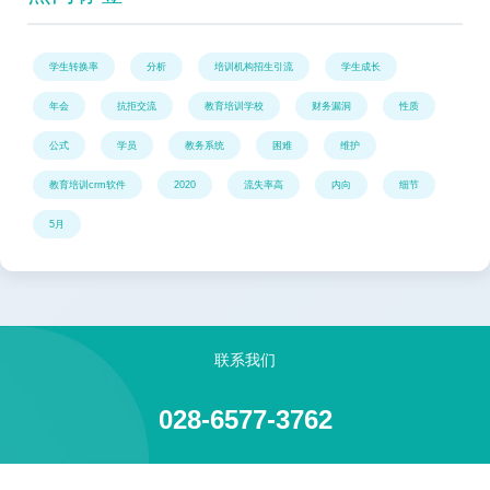
学生转换率
分析
培训机构招生引流
学生成长
年会
抗拒交流
教育培训学校
财务漏洞
性质
公式
学员
教务系统
困难
维护
教育培训crm软件
2020
流失率高
内向
细节
5月
联系我们
028-6577-3762