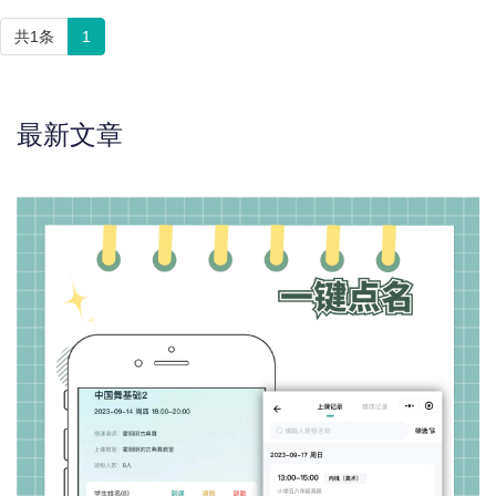
共1条
1
最新文章