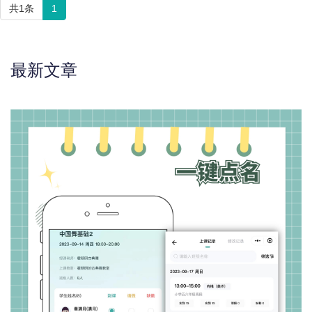
共1条
1
最新文章