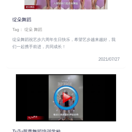
绽朵舞蹈
Tag：
绽朵
舞蹈
绽朵舞蹈祝艺步六周年生日快乐，希望艺步越来越好，我
们一起携手前进，共同成长！
2021/07/27
TuTu芭蕾舞蹈培训学校