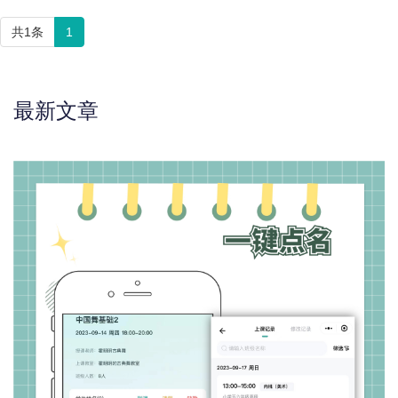
共1条
1
最新文章