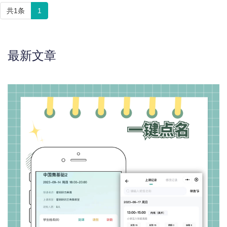
共1条
1
最新文章