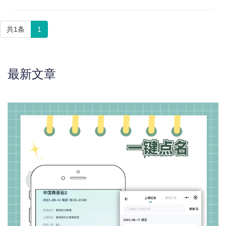
共1条
1
最新文章