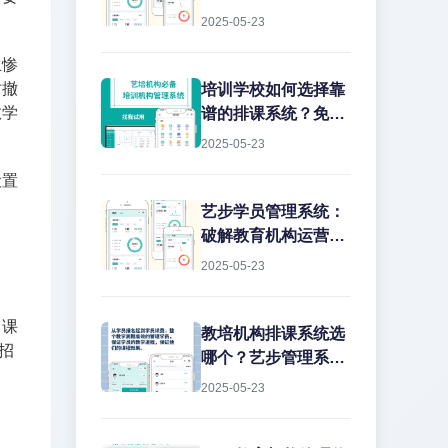
2025-05-23
生惨
时撤
培训学校如何选择靠
教学
谱的排课系统？免费
版真的能用吗？
2025-05-23
设置
艺步学员管理系统：
破解教育机构运营痛
点的智能解决方案
2025-05-23
、课
教培机构排课系统选
招
哪个？艺步管理系统
深度解析作为教培行
2025-05-23
业从业15年的老兵，
我见过太多机构在教