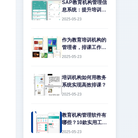
务管理上栽跟头。排
SAP教育机构管理信
课冲突、教室闲置、
息系统：提升培训效
教师超负荷...这些痛
率的数字化解决方案
2025-05-23
点每天都在消耗机构
在教育培训行业，机
的运营效率。今天就
构常常面临课程管理
结合实战经验，聊聊
混乱、学员信息分
作为教育培训机构的
如何用专业系统解决
散、财务对账困难等
管理者，排课工作一
这些难题。
痛点。传统的人工管
直是让人头疼的大问
2025-05-23
理方式不仅效率低
题。传...
下，还容易出错。而
SAP教育机构管理信
培训机构如何用教务
息系统正是为解决这
系统实现高效排课？
些问题而生的专业工
2025-05-23
具。
教育机构管理软件有
哪些？10款实用工具
推荐
2025-05-23