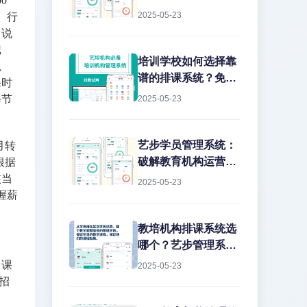
0
2025-05-23
、行
，说
记
培训学校如何选择靠
以
谱的排课系统？免费
课时
版真的能用吗？
每节
2025-05-23
艺步学员管理系统：
月转
破解教育机构运营痛
根据
点的智能解决方案
核当
2025-05-23
握薪
教培机构排课系统选
哪个？艺步管理系统
深度解析作为教培行
、课
2025-05-23
业从业15年的老兵，
招
我见过太多机构在教