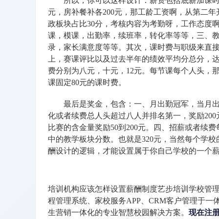
所以，你可以这样设计：薪资包括底薪加课时费加奖
元，房补餐补各200元，那工龄工资啊，从第二年
政板块占比30分，考核内容为考勤呀，工作态度
课，模课，出勤率，续班率，转化率等等，三、教
录，家长满意度等等。其次，课时费与职级来直
上，赛课评比以及过去半年的绩效平均分总分，达
费分别为八元，十元，12元。每节课每个人头，
课固定80元的课时费。
最后是奖金，包含：一、月出勤冠军，当月出勤率
化或者续费总人头超过八人并排名第一，奖励200
比赛的含金量奖励50到200元。四、招薪或者续
中的教学板块分数。也就是320元，当然每个学
酬设计的逻辑，才能设置属于你自己学校的一个
培训机构应该怎样设置薪酬制度艺步培训学校管
程管理系统、家校服务APP、CRM客户管理于一
生营销一体化的专业智慧校园解决方案。
现在注