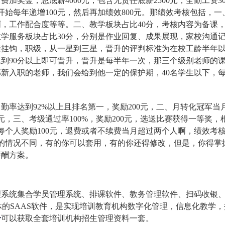
金，总底薪4000元，包含无责任底薪2500元，全勤工资30
开始每年递增100元，然后再加绩效800元。那绩效考核包括，一
啊，工作配合度等等。二、教学板块占比40分，考核内容为备课
学服务板块占比30分，分别是作业回复、成果展现，家校沟通
接挂钩，职级，从一星到三星，晋升的评判标准为在校工龄半年
到90分以上即可晋升，晋升是每半年一次，那三个级别老师的
那新入职的老师，我们会给到他一定的保护期，40名学生以下，
达到92%以上且排名第一，奖励200元，二、月转化冠军当
元，三、考级通过率100%，奖励200元，选送比赛获得一等奖，
费每个人奖励100元，退费或者不续费当月超过两个人啊，绩效考
校的情况不同，有的你可以套用，有的你还得修改，但是，你得掌
薪酬方案。
理系统集合学员管理系统、排课软件、教务管理软件、扫码收银
体的SAAS软件，是实现培训教育机构数字化管理，信息化教学，
册
可以获取全套培训机构招生管理资料一套。