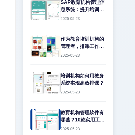
务管理上栽跟头。排
SAP教育机构管理信
课冲突、教室闲置、
息系统：提升培训效
教师超负荷...这些痛
率的数字化解决方案
2025-05-23
点每天都在消耗机构
在教育培训行业，机
的运营效率。今天就
构常常面临课程管理
结合实战经验，聊聊
混乱、学员信息分
作为教育培训机构的
如何用专业系统解决
散、财务对账困难等
管理者，排课工作一
这些难题。
痛点。传统的人工管
直是让人头疼的大问
2025-05-23
理方式不仅效率低
题。传...
下，还容易出错。而
SAP教育机构管理信
培训机构如何用教务
息系统正是为解决这
系统实现高效排课？
些问题而生的专业工
2025-05-23
具。
教育机构管理软件有
哪些？10款实用工具
推荐
2025-05-23