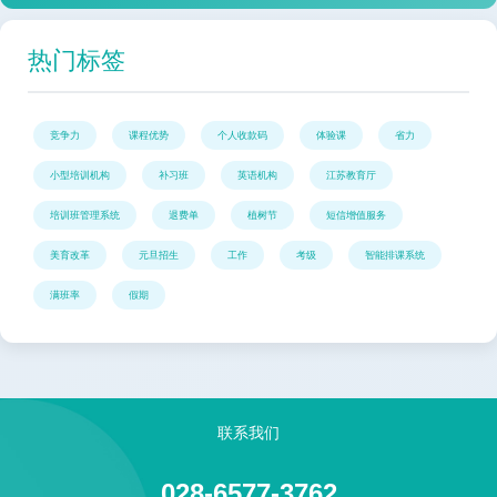
热门标签
竞争力
课程优势
个人收款码
体验课
省力
小型培训机构
补习班
英语机构
江苏教育厅
培训班管理系统
退费单
植树节
短信增值服务
美育改革
元旦招生
工作
考级
智能排课系统
满班率
假期
联系我们
028-6577-3762