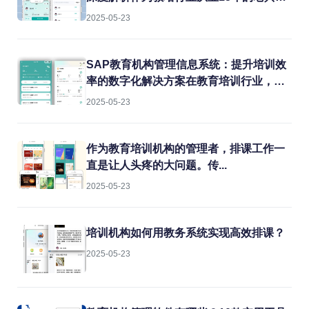
我见过太多机构在教务管理上栽跟头。排
2025-05-23
课冲突、教室闲置、教师超负荷...这些痛
点每天都在消耗机构的运营效率。今天就
结合实战经验，聊聊如何用专业系统解决
SAP教育机构管理信息系统：提升培训效
这些难题。
率的数字化解决方案在教育培训行业，机
构常常面临课程管理混乱、学员信息分
2025-05-23
散、财务对账困难等痛点。传统的人工管
理方式不仅效率低下，还容易出错。而
SAP教育机构管理信息系统正是为解决这
作为教育培训机构的管理者，排课工作一
些问题而生的专业工具。
直是让人头疼的大问题。传...
2025-05-23
培训机构如何用教务系统实现高效排课？
2025-05-23