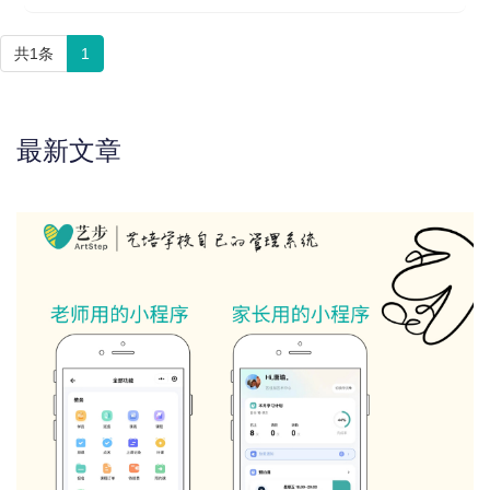
共1条
1
最新文章