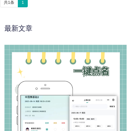
共1条
1
最新文章