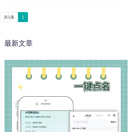
共1条
1
最新文章