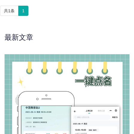
共1条
1
最新文章