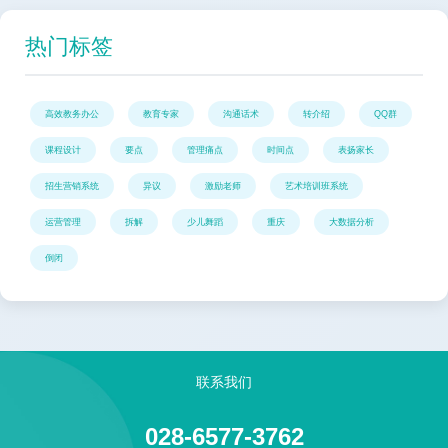
热门标签
高效教务办公
教育专家
沟通话术
转介绍
QQ群
课程设计
要点
管理痛点
时间点
表扬家长
招生营销系统
异议
激励老师
艺术培训班系统
运营管理
拆解
少儿舞蹈
重庆
大数据分析
倒闭
联系我们
028-6577-3762