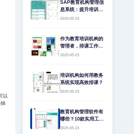
务管理上栽跟头。排
SAP教育机构管理信
课冲突、教室闲置、
息系统：提升培训效
教师超负荷...这些痛
率的数字化解决方案
2025-05-23
点每天都在消耗机构
在教育培训行业，机
的运营效率。今天就
构常常面临课程管理
结合实战经验，聊聊
混乱、学员信息分
作为教育培训机构的
如何用专业系统解决
散、财务对账困难等
管理者，排课工作一
这些难题。
痛点。传统的人工管
直是让人头疼的大问
2025-05-23
理方式不仅效率低
题。传...
下，还容易出错。而
SAP教育机构管理信
培训机构如何用教务
息系统正是为解决这
系统实现高效排课？
些问题而生的专业工
2025-05-23
具。
可以
的抽
教育机构管理软件有
哪些？10款实用工具
推荐
2025-05-23