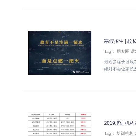
寒假招生 | 
Tag：
朋友圈
话
最近参谋长卧底
绝对不会让家长反
2019培训机
Tag：
培训机构