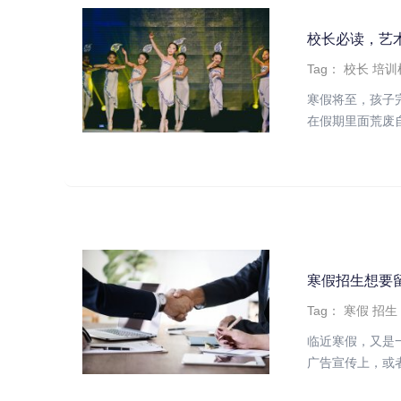
校长必读，艺
Tag：
校长
培训
寒假将至，孩子
在假期里面荒废自
寒假招生想要
Tag：
寒假
招生
临近寒假，又是
广告宣传上，或者