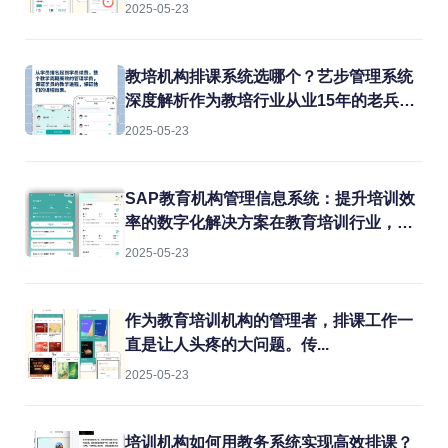
2025-05-23
教培机构排课系统选哪个？艺步管理系统
深度解析作为教培行业从业15年的老兵，
我见过太多机构在教务管理上栽跟头。排
2025-05-23
课冲突、教室闲置、教师超负荷...这些痛
点每天都在消耗机构的运营效率。今天就
结合实战经验，聊聊如何用专业系统解决
SAP教育机构管理信息系统：提升培训效
这些难题。
率的数字化解决方案在教育培训行业，机
构常常面临课程管理混乱、学员信息分
2025-05-23
散、财务对账困难等痛点。传统的人工管
理方式不仅效率低下，还容易出错。而
SAP教育机构管理信息系统正是为解决这
作为教育培训机构的管理者，排课工作一
些问题而生的专业工具。
直是让人头疼的大问题。传...
2025-05-23
培训机构如何用教务系统实现高效排课？