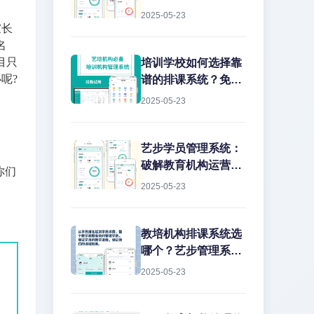
2025-05-23
家长
名
目只
培训学校如何选择靠
呢?
谱的排课系统？免费
版真的能用吗？
2025-05-23
艺步学员管理系统：
破解教育机构运营痛
你们
点的智能解决方案
2025-05-23
教培机构排课系统选
哪个？艺步管理系统
深度解析作为教培行
2025-05-23
业从业15年的老兵，
我见过太多机构在教