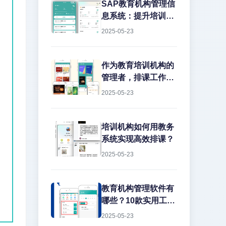
务管理上栽跟头。排
SAP教育机构管理信
课冲突、教室闲置、
息系统：提升培训效
教师超负荷...这些痛
率的数字化解决方案
2025-05-23
点每天都在消耗机构
在教育培训行业，机
的运营效率。今天就
构常常面临课程管理
结合实战经验，聊聊
混乱、学员信息分
作为教育培训机构的
如何用专业系统解决
散、财务对账困难等
管理者，排课工作一
这些难题。
痛点。传统的人工管
直是让人头疼的大问
2025-05-23
理方式不仅效率低
题。传...
下，还容易出错。而
SAP教育机构管理信
培训机构如何用教务
息系统正是为解决这
系统实现高效排课？
些问题而生的专业工
2025-05-23
具。
教育机构管理软件有
哪些？10款实用工具
推荐
2025-05-23