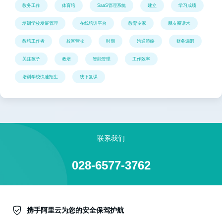
教务工作
体育培
SaaS管理系统
建立
学习成绩
培训学校发展管理
在线培训平台
教育专家
朋友圈话术
教培工作者
校区营收
时期
沟通策略
财务漏洞
关注孩子
教培
智能管理
工作效率
培训学校快速招生
线下复课
联系我们
028-6577-3762
携手阿里云为您的安全保驾护航