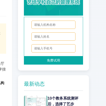
极
免费试用
公厅
学挂
机构
最新动态
10个教务系统测评
后，选择了艺步