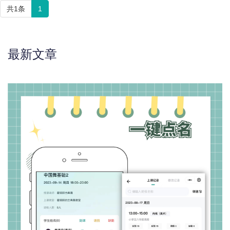
共1条
1
最新文章