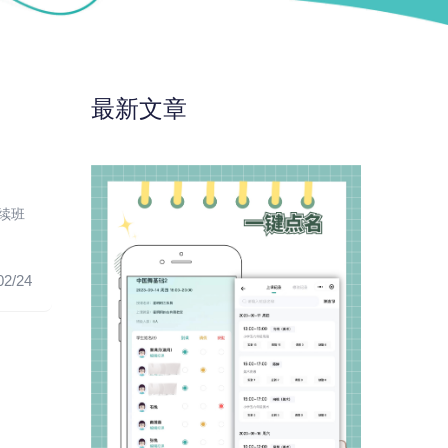
最新文章
续班
02/24