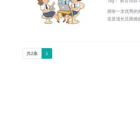
Tag：
教育培训
拥有一支优秀的
造是漫长且困难的
共2条
1