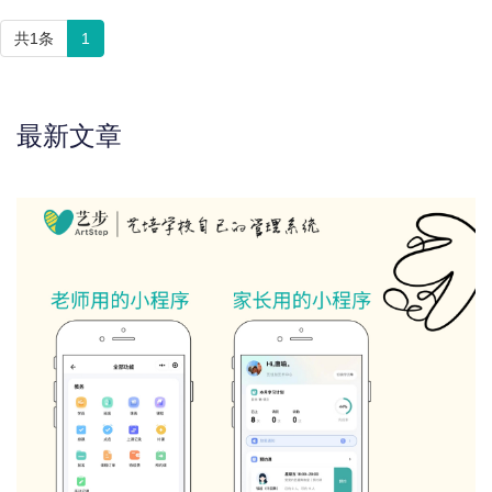
共1条
1
最新文章