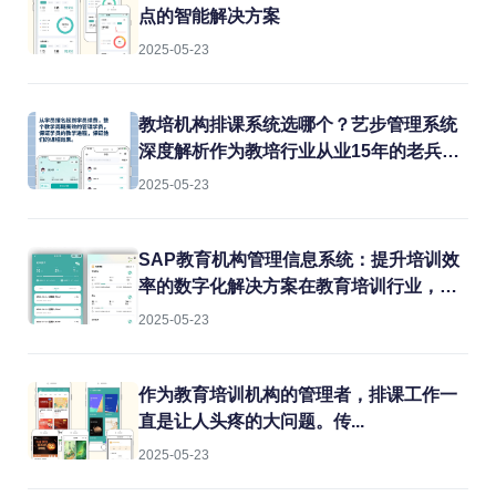
点的智能解决方案
2025-05-23
教培机构排课系统选哪个？艺步管理系统
深度解析作为教培行业从业15年的老兵，
我见过太多机构在教务管理上栽跟头。排
2025-05-23
课冲突、教室闲置、教师超负荷...这些痛
点每天都在消耗机构的运营效率。今天就
结合实战经验，聊聊如何用专业系统解决
SAP教育机构管理信息系统：提升培训效
这些难题。
率的数字化解决方案在教育培训行业，机
构常常面临课程管理混乱、学员信息分
2025-05-23
散、财务对账困难等痛点。传统的人工管
理方式不仅效率低下，还容易出错。而
SAP教育机构管理信息系统正是为解决这
作为教育培训机构的管理者，排课工作一
些问题而生的专业工具。
直是让人头疼的大问题。传...
2025-05-23