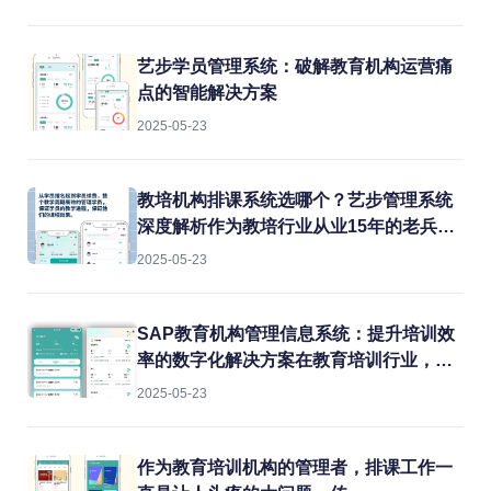
艺步学员管理系统：破解教育机构运营痛
点的智能解决方案
2025-05-23
教培机构排课系统选哪个？艺步管理系统
深度解析作为教培行业从业15年的老兵，
我见过太多机构在教务管理上栽跟头。排
2025-05-23
课冲突、教室闲置、教师超负荷...这些痛
点每天都在消耗机构的运营效率。今天就
结合实战经验，聊聊如何用专业系统解决
SAP教育机构管理信息系统：提升培训效
这些难题。
率的数字化解决方案在教育培训行业，机
构常常面临课程管理混乱、学员信息分
2025-05-23
散、财务对账困难等痛点。传统的人工管
理方式不仅效率低下，还容易出错。而
SAP教育机构管理信息系统正是为解决这
作为教育培训机构的管理者，排课工作一