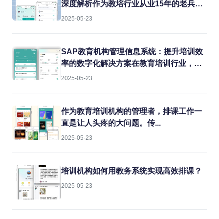
深度解析作为教培行业从业15年的老兵，
我见过太多机构在教务管理上栽跟头。排
2025-05-23
课冲突、教室闲置、教师超负荷...这些痛
点每天都在消耗机构的运营效率。今天就
结合实战经验，聊聊如何用专业系统解决
SAP教育机构管理信息系统：提升培训效
这些难题。
率的数字化解决方案在教育培训行业，机
构常常面临课程管理混乱、学员信息分
2025-05-23
散、财务对账困难等痛点。传统的人工管
理方式不仅效率低下，还容易出错。而
SAP教育机构管理信息系统正是为解决这
作为教育培训机构的管理者，排课工作一
些问题而生的专业工具。
直是让人头疼的大问题。传...
2025-05-23
培训机构如何用教务系统实现高效排课？
2025-05-23