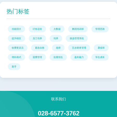
热门标签
功能强大
讨价还价
大数据
舞蹈培训班
管理思路
提升校区
员工培养
培养
挑选管理系统
收费更灵活
紧急自救
老师
艺步财务管理
暑假班
增长模式
退费管理
批量招生
盈利能力
学生成长
新手
联系我们
028-6577-3762