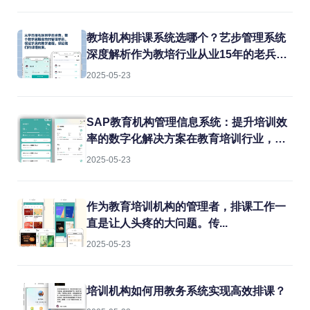
教培机构排课系统选哪个？艺步管理系统
深度解析作为教培行业从业15年的老兵，
我见过太多机构在教务管理上栽跟头。排
2025-05-23
课冲突、教室闲置、教师超负荷...这些痛
点每天都在消耗机构的运营效率。今天就
结合实战经验，聊聊如何用专业系统解决
SAP教育机构管理信息系统：提升培训效
这些难题。
率的数字化解决方案在教育培训行业，机
构常常面临课程管理混乱、学员信息分
2025-05-23
散、财务对账困难等痛点。传统的人工管
理方式不仅效率低下，还容易出错。而
SAP教育机构管理信息系统正是为解决这
作为教育培训机构的管理者，排课工作一
些问题而生的专业工具。
直是让人头疼的大问题。传...
2025-05-23
培训机构如何用教务系统实现高效排课？