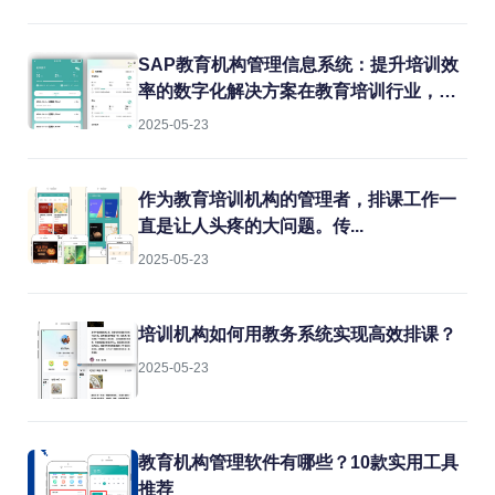
课冲突、教室闲置、教师超负荷...这些痛
点每天都在消耗机构的运营效率。今天就
结合实战经验，聊聊如何用专业系统解决
SAP教育机构管理信息系统：提升培训效
这些难题。
率的数字化解决方案在教育培训行业，机
构常常面临课程管理混乱、学员信息分
2025-05-23
散、财务对账困难等痛点。传统的人工管
理方式不仅效率低下，还容易出错。而
SAP教育机构管理信息系统正是为解决这
作为教育培训机构的管理者，排课工作一
些问题而生的专业工具。
直是让人头疼的大问题。传...
2025-05-23
培训机构如何用教务系统实现高效排课？
2025-05-23
教育机构管理软件有哪些？10款实用工具
推荐