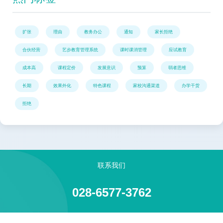
扩张
理由
教务办公
通知
家长拒绝
合伙经营
艺步教育管理系统
课时课消管理
应试教育
成本高
课程定价
发展意识
预算
弱者思维
长期
效果外化
特色课程
家校沟通渠道
办学干货
拒绝
联系我们
028-6577-3762