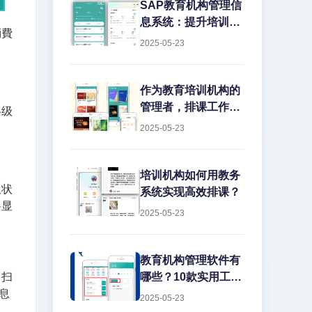
务管理上栽跟头。排
SAP教育机构管理信
课冲突、教室闲置、
息系统：提升培训效
消費
教师超负荷...这些痛
率的数字化解决方案
2025-05-23
点每天都在消耗机构
在教育培训行业，机
的运营效率。今天就
构常常面临课程管理
结合实战经验，聊聊
混乱、学员信息分
作为教育培训机构的
如何用专业系统解决
散、财务对账困难等
管理者，排课工作一
各级
这些难题。
痛点。传统的人工管
直是让人头疼的大问
2025-05-23
理方式不仅效率低
题。传...
下，还容易出错。而
SAP教育机构管理信
培训机构如何用教务
生状
息系统正是为解决这
系统实现高效排课？
将显
些问题而生的专业工
2025-05-23
具。
教育机构管理软件有
、扫
哪些？10款实用工具
息
推荐
2025-05-23