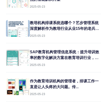
2025-05-23
教培机构排课系统选哪个？艺步管理系统
深度解析作为教培行业从业15年的老兵，
我见过太多机构在教务管理上栽跟头。排
2025-05-23
课冲突、教室闲置、教师超负荷...这些痛
点每天都在消耗机构的运营效率。今天就
结合实战经验，聊聊如何用专业系统解决
SAP教育机构管理信息系统：提升培训效
这些难题。
率的数字化解决方案在教育培训行业，机
构常常面临课程管理混乱、学员信息分
2025-05-23
散、财务对账困难等痛点。传统的人工管
理方式不仅效率低下，还容易出错。而
SAP教育机构管理信息系统正是为解决这
作为教育培训机构的管理者，排课工作一
些问题而生的专业工具。
直是让人头疼的大问题。传...
2025-05-23