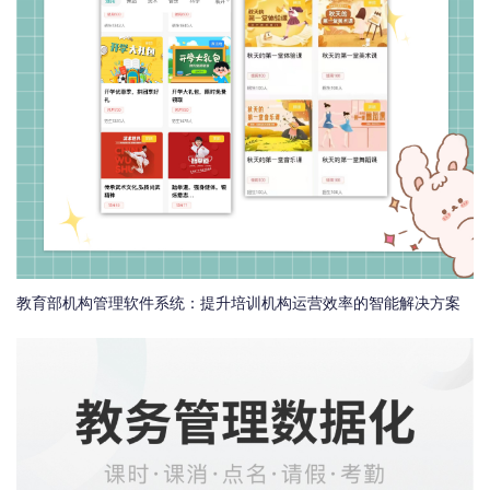
教育部机构管理软件系统：提升培训机构运营效率的智能解决方案