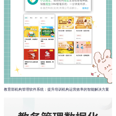
教育部机构管理软件系统：提升培训机构运营效率的智能解决方案