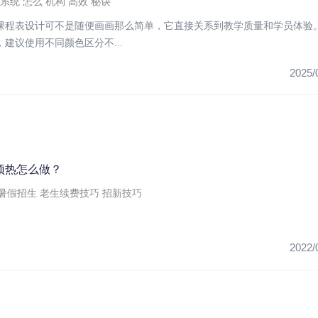
系统
怎么
机构
高效
秘诀
课程表设计可不是随便画画那么简单，它直接关系到教学质量和学员体验
建议使用不同颜色区分不...
2025/
预热怎么做？
暑假招生
老生续费技巧
招新技巧
2022/